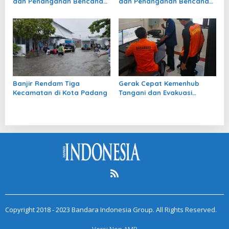
dan Penanganan Bencana
dan Penanganan Bencana
di Tanah Air per 5 Agustus
di Tanah Air pada 4 Agustus
2026
2026
Banjir Rendam Tiga
Gerak Cepat Kemenhub
Kecamatan di Kota Padang
Tangani dan Evakuasi
Penumpang KM Mutiara
Sentosa II
Copyright 2018 - 2023 Bandara Indonesia Group. All Rights Reserved.
Versi Non AMP