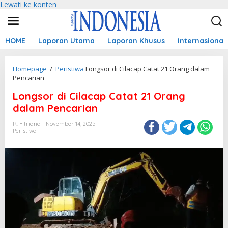
Lewati ke konten
HOME
Laporan Utama
Laporan Khusus
Internasional
Homepage
/
Peristiwa
Longsor di Cilacap Catat 21 Orang dalam
Pencarian
Longsor di Cilacap Catat 21 Orang
dalam Pencarian
R. Fitriana
November 14, 2025
Peristiwa