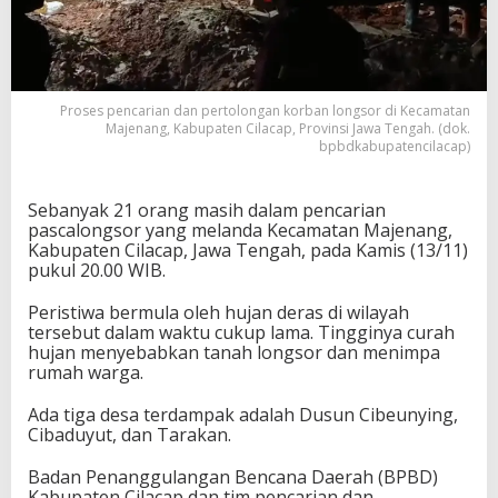
Proses pencarian dan pertolongan korban longsor di Kecamatan
Majenang, Kabupaten Cilacap, Provinsi Jawa Tengah. (dok.
bpbdkabupatencilacap)
Sebanyak 21 orang masih dalam pencarian
pascalongsor yang melanda Kecamatan Majenang,
Kabupaten Cilacap, Jawa Tengah, pada Kamis (13/11)
pukul 20.00 WIB.
Peristiwa bermula oleh hujan deras di wilayah
tersebut dalam waktu cukup lama. Tingginya curah
hujan menyebabkan tanah longsor dan menimpa
rumah warga.
Ada tiga desa terdampak adalah Dusun Cibeunying,
Cibaduyut, dan Tarakan.
Badan Penanggulangan Bencana Daerah (BPBD)
Kabupaten Cilacap dan tim pencarian dan