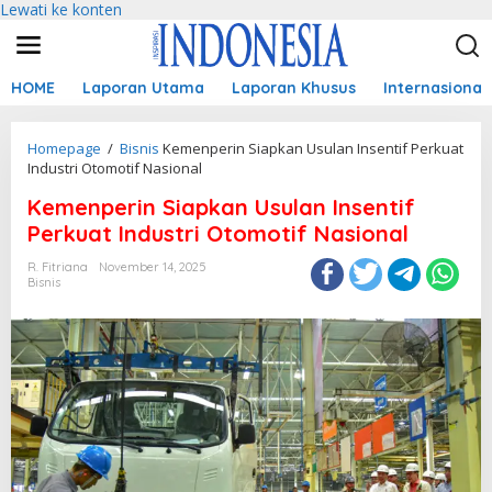
Lewati ke konten
HOME
Laporan Utama
Laporan Khusus
Internasional
Homepage
/
Bisnis
Kemenperin Siapkan Usulan Insentif Perkuat
Industri Otomotif Nasional
Kemenperin Siapkan Usulan Insentif
Perkuat Industri Otomotif Nasional
R. Fitriana
November 14, 2025
Bisnis