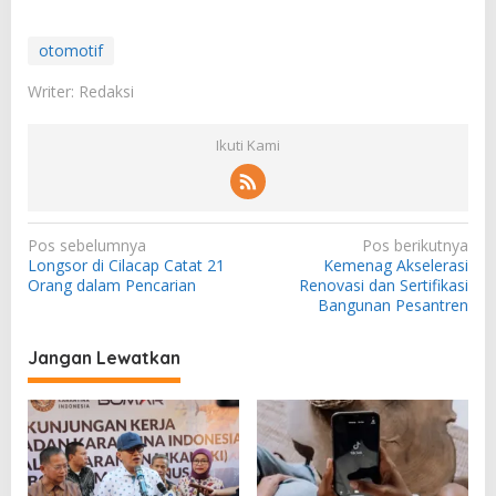
otomotif
Writer: Redaksi
Ikuti Kami
N
Pos sebelumnya
Pos berikutnya
Longsor di Cilacap Catat 21
Kemenag Akselerasi
a
Orang dalam Pencarian
Renovasi dan Sertifikasi
v
Bangunan Pesantren
i
Jangan Lewatkan
g
a
s
i
p