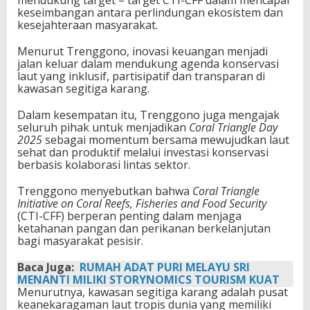
mendukung target – target CTI-CFF dalam mencapai
keseimbangan antara perlindungan ekosistem dan
kesejahteraan masyarakat.
Menurut Trenggono, inovasi keuangan menjadi
jalan keluar dalam mendukung agenda konservasi
laut yang inklusif, partisipatif dan transparan di
kawasan segitiga karang.
Dalam kesempatan itu, Trenggono juga mengajak
seluruh pihak untuk menjadikan
Coral Triangle Day
2025
sebagai momentum bersama mewujudkan laut
sehat dan produktif melalui investasi konservasi
berbasis kolaborasi lintas sektor.
Trenggono menyebutkan bahwa
Coral Triangle
Initiative on Coral Reefs, Fisheries and Food Security
(CTI-CFF) berperan penting dalam menjaga
ketahanan pangan dan perikanan berkelanjutan
bagi masyarakat pesisir.
Baca Juga:
RUMAH ADAT PURI MELAYU SRI
MENANTI MILIKI STORYNOMICS TOURISM KUAT
Menurutnya, kawasan segitiga karang adalah pusat
keanekaragaman laut tropis dunia yang memiliki