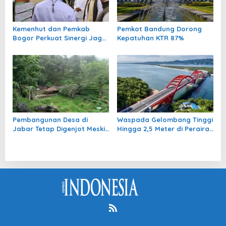
Kemenhut dan Pemkab
Pemkot Bandung Dorong
Bogor Perkuat Sinergi Jaga
Kepatuhan KTR 87%
Kawasan Konservasi
Pembangunan Desa di
Waspada Gelombang Tinggi
Jabar Tetap Digenjot Meski
Hingga 2,5 Meter di Perairan
Anggaran Terbatas
Utara Papua Awal Tahun
2026