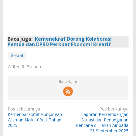
Baca Juga:
Kemenekraf Dorong Kolaborasi
Pemda dan DPRD Perkuat Ekonomi Kreatif
#ekraf
Writer: R. Fitriana
Ikuti Kami
N
Pos sebelumnya
Pos berikutnya
Kemenpar Catat Kunjungan
Laporan Perkembangan
a
Wisman Naik 10% di Tahun
Situasi dan Penanganan
v
2025
Bencana di Tanah Air pada
21 September 2025
i