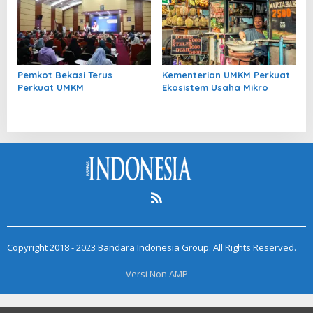
Pemkot Bekasi Terus
Kementerian UMKM Perkuat
Perkuat UMKM
Ekosistem Usaha Mikro
Copyright 2018 - 2023 Bandara Indonesia Group. All Rights Reserved.
Versi Non AMP