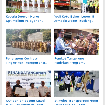
p
o
Kepala Daerah Harus
Wali Kota Bekasi Lepas 11
s
Optimalkan Pelayanan
Armada Water Trucking
Publik
untuk Warga Antisipasi
Kemarau
Penerapan Cashless
Pemkot Tangerang
Tingkatkan Transparansi
Hadirkan Program
dan Akuntabilitas Keuangan
Keringanan Bayar Pajak
Daerah Garut
Daerah
KKP dan BP Batam Kawal
Stimulus Transportasi Masa
Mutu Perikanan di Zona
Libur Sekolah Catat