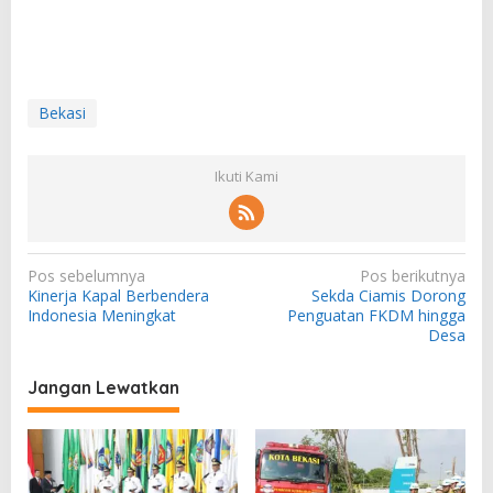
Bekasi
Ikuti Kami
N
Pos sebelumnya
Pos berikutnya
Kinerja Kapal Berbendera
Sekda Ciamis Dorong
a
Indonesia Meningkat
Penguatan FKDM hingga
v
Desa
i
Jangan Lewatkan
g
a
s
i