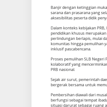
f
Banjir dengan ketinggian muk
sarana dan prasarana yang se
aksesibilitas peserta didik peny
Dalam konteks kebijakan PRB,
pendidikan khusus merupakan o
perlindungan berlapis, mulai da
komunitas hingga pemulihan y
inklusif pascabencana.
Proses pemulihan SLB Negeri 
kolaboratif yang mencerminka
PRB nasional.
Sejak air surut, pemerintah d
bergerak bersama untuk memul
Pembersihan diawali dari musal
berfungsi sebagai tempat ibada
situasi darurat sebagai ruang 