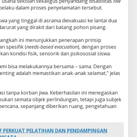
 usaha sekolah sekaligus penyandang disabilitas
low
s pelaku dalam proses penyelamatan tersebut.
swa yang tinggal di asrama dievakuasi ke lantai dua
urat yang dirakit dari batang pohon pisang.
 langkah ini menunjukkan penerapan prinsip
 spesifik (
needs-based evacuation
), dengan proses
kondisi fisik, sensorik dan psikososial siswa.
 kami bisa melakukannya bersama – sama. Dengan
enting adalah memastikan anak-anak selamat,” jelas
asi tanpa korban jiwa. Keberhasilan ini menegaskan
bukan semata objek perlindungan, tetapi juga subjek
o bencana, sepanjang diberikan ruang, pengetahuan
F PERKUAT PELATIHAN DAN PENDAMPINGAN