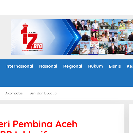
Internasional
Nasional
Regional
Hukum
Bisnis
Ke
Akomodasi
Seni dan Budaya
eri Pembina Aceh