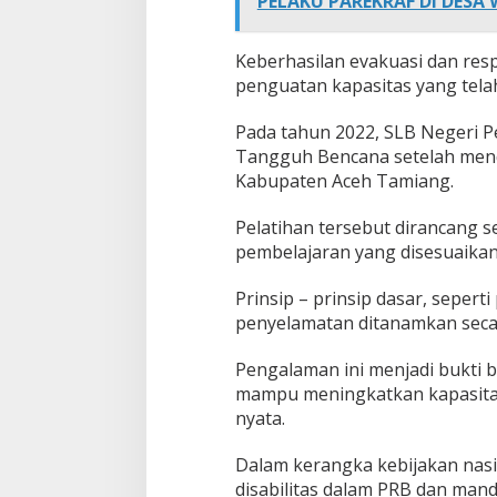
PELAKU PAREKRAF DI DESA
Keberhasilan evakuasi dan resp
penguatan kapasitas yang tela
Pada tahun 2022, SLB Negeri 
Tangguh Bencana setelah mend
Kabupaten Aceh Tamiang.
Pelatihan tersebut dirancang s
pembelajaran yang disesuaikan 
Prinsip – prinsip dasar, seperti
penyelamatan ditanamkan secar
Pengalaman ini menjadi bukti 
mampu meningkatkan kapasitas 
nyata.
Dalam kerangka kebijakan nasi
disabilitas dalam PRB dan man