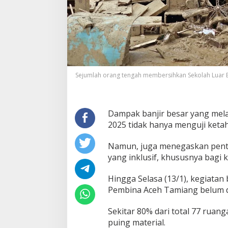
T
a
m
i
a
n
g
B
e
Sejumlah orang tengah membersihkan Sekolah Luar B
r
b
a
s
Dampak banjir besar yang me
i
2025 tidak hanya menguji ketah
s
P
Namun, juga menegaskan penti
R
B
yang inklusif, khususnya bagi 
I
n
Hingga Selasa (13/1), kegiatan 
k
Pembina Aceh Tamiang belum d
l
u
Sekitar 80% dari total 77 rua
s
i
puing material.