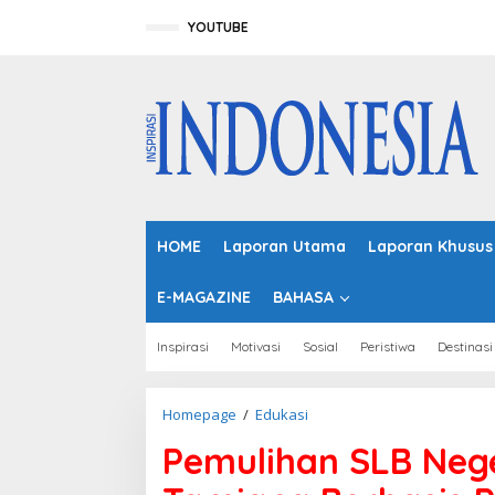
L
e
YOUTUBE
w
a
t
i
k
e
k
o
n
t
HOME
Laporan Utama
Laporan Khusus
e
n
E-MAGAZINE
BAHASA
Inspirasi
Motivasi
Sosial
Peristiwa
Destinasi
Homepage
/
Edukasi
P
e
Pemulihan SLB Neg
m
u
l