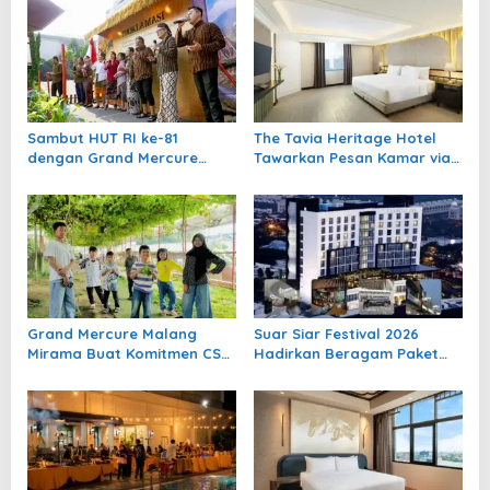
s
i
p
o
Sambut HUT RI ke-81
The Tavia Heritage Hotel
s
dengan Grand Mercure
Tawarkan Pesan Kamar via
Malang Mirama Gelar
Website Resmi Diskon 40%
Opening Ceremony
Olimpiade Agustusan 2026
Grand Mercure Malang
Suar Siar Festival 2026
Mirama Buat Komitmen CSR
Hadirkan Beragam Paket
Berkelanjutan Bersama
VIP dan Bundling Eksklusif
Anak Asuh