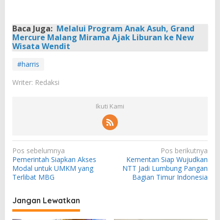
Baca Juga:
Melalui Program Anak Asuh, Grand
Mercure Malang Mirama Ajak Liburan ke New
Wisata Wendit
#harris
Writer: Redaksi
Ikuti Kami
N
Pos sebelumnya
Pos berikutnya
Pemerintah Siapkan Akses
Kementan Siap Wujudkan
a
Modal untuk UMKM yang
NTT Jadi Lumbung Pangan
v
Terlibat MBG
Bagian Timur Indonesia
i
Jangan Lewatkan
g
a