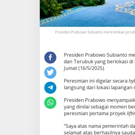
n
a
L
a
p
a
Presiden Prabowo Subianto meresmikan produ
n
g
a
n
Presiden Prabowo Subianto me
M
i
dan Terubuk yang berlokasi di
n
Jumat (16/5/2025).
y
a
Peresmian ini digelar secara
hy
k
langsung dari lokasi lapangan 
F
o
r
Presiden Prabowo menyampaikan
e
yang dinilai sebagai momen ber
l
peresmian pertama proyek
lift
d
a
n
“Saya atas nama pemerintah d
T
selamat atas berhasilnya sauda