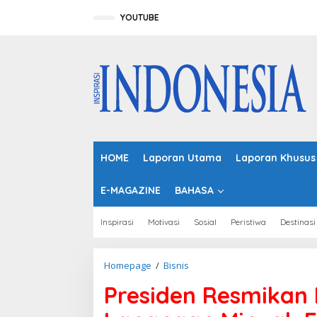
L
e
YOUTUBE
w
a
t
i
k
e
k
o
n
t
HOME
Laporan Utama
Laporan Khusus
e
n
E-MAGAZINE
BAHASA
Inspirasi
Motivasi
Sosial
Peristiwa
Destinasi
Homepage
/
Bisnis
P
r
Presiden Resmikan 
e
s
i