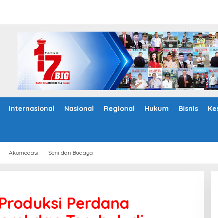
Internasional
Nasional
Regional
Hukum
Bisnis
Ke
Akomodasi
Seni dan Budaya
Produksi Perdana