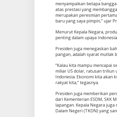
e
menyampaikan betapa banggany
r
atas prestasi yang membanggak
u
merupakan peresmian pertama
b
u
baru yang saya pimpin,” ujar Pr
k
d
Menurut Kepala Negara, produk
i
penting dalam upaya Indonesi
N
a
t
Presiden juga menegaskan bah
u
pangan, adalah syarat mutlak 
n
a
“Kalau kita mampu mencapai s
miliar US dolar, ratusan triliu
Indonesia. Ekonomi kita akan k
rakyat kita,” tegasnya.
Presiden juga memberikan peng
dari Kementerian ESDM, SKK Mi
lapangan. Kepala Negara jug
Dalam Negeri (TKDN) yang sanga