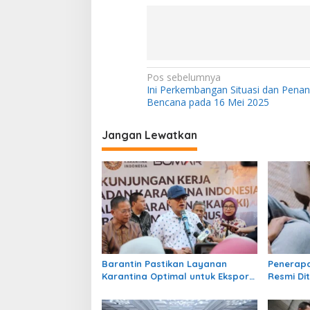
N
Pos sebelumnya
Ini Perkembangan Situasi dan Pena
a
Bencana pada 16 Mei 2025
v
i
Jangan Lewatkan
g
a
s
i
p
o
Barantin Pastikan Layanan
Penerap
s
Karantina Optimal untuk Ekspor
Resmi Di
Udang
2026