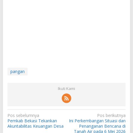
pangan
Ikuti Kami
N
Pos sebelumnya
Pos berikutnya
Pemkab Bekasi Tekankan
Ini Perkembangan Situasi dan
a
Akuntabilitas Keuangan Desa
Penanganan Bencana di
v
Tanah Air pada 6 Mei 2026