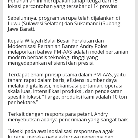
Penanaman ini merupakan tahap ketiga dari 15
lokasi percontohan yang tersebar di 14 provinsi.
Sebelumnya, program serupa telah dijalankan di
Luwu (Sulawesi Selatan) dan Sukamandi (Subang,
Jawa Barat).
​Kepala Wilayah Balai Besar Perakitan dan
Modernisasi Pertanian Banten Andry Polos
melaporkan bahwa PM-AAS adalah model pertanian
modern berbasis teknologi tinggi yang
mengedepankan efisiensi dan presisi.
Terdapat enam prinsip utama dalam PM-AAS, yaitu
tanam rapat dalam baris, efisiensi sumber daya
melalui digitalisasi, mekanisasi pertanian, operasi
skala luas, intensifikasi produksi, dan pendekatan
spesifik lokasi. ​“Target produksi kami adalah 10 ton
per hektare.”
​Terkait dengan respons para petani, Andry
menyebutkan adanya penerimaan yang sangat baik.
“Meski pada awal sosialisasi responsnya agak
kurang, mereka pada akhirnya menerima dan