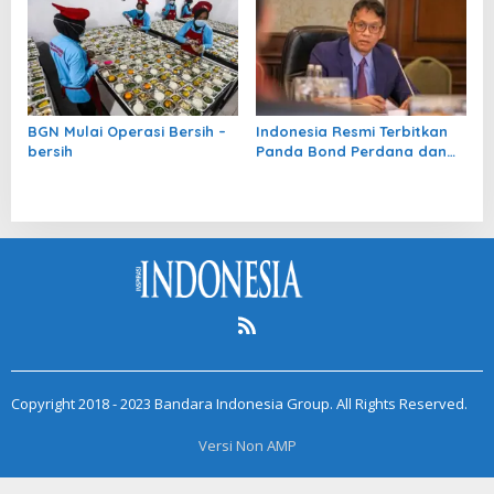
BGN Mulai Operasi Bersih –
Indonesia Resmi Terbitkan
bersih
Panda Bond Perdana dan
Raup Rp18,57 Triliun
Copyright 2018 - 2023 Bandara Indonesia Group. All Rights Reserved.
Versi Non AMP