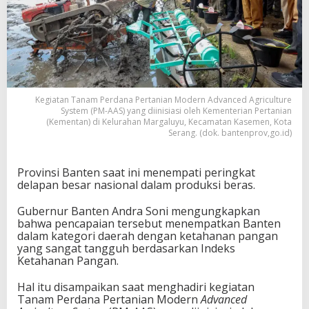
Kegiatan Tanam Perdana Pertanian Modern Advanced Agriculture
System (PM-AAS) yang diinisiasi oleh Kementerian Pertanian
(Kementan) di Kelurahan Margaluyu, Kecamatan Kasemen, Kota
Serang. (dok. bantenprov,go.id)
Provinsi Banten saat ini menempati peringkat
delapan besar nasional dalam produksi beras.
Gubernur Banten Andra Soni mengungkapkan
bahwa pencapaian tersebut menempatkan Banten
dalam kategori daerah dengan ketahanan pangan
yang sangat tangguh berdasarkan Indeks
Ketahanan Pangan.
​Hal itu disampaikan saat menghadiri kegiatan
Tanam Perdana Pertanian Modern
Advanced