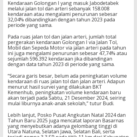
Kendaraan Golongan I yang masuk Jabodetabek
melalui jalan tol dan arteri sebanyak 158.008
kendaraan atau mengalami penurunan sebesar
32,04% dibandingkan dengan tahun 2023 pada
periode yang sama.
Pada ruas jalan tol dan jalan arteri, jumlah total
pergerakan kendaraan Golongan I via Jalan Tol,
Mobil dan Sepeda Motor via jalan arteri pada tahun
ini juga mengalami penurunan sebesar 47,74% atau
sejumlah 596.392 kendaraan jika dibandingan
dengan data tahun 2023 di periode yang sama.
“Secara garis besar, belum ada peningkatan volume
kendaraan di ruas jalan tol dan jalan arteri. Adapun
menurut hasil survei yang dilakukan BKT
Kemenhub, peningkatan volume kendaraan baru
akan terjadi pada Sabtu, 21 Desember 2024, seiring
mulai liburnya anak-anak sekolah,” tutur Budi.
Lebih lanjut, Posko Pusat Angkutan Natal 2024 dan
Tahun Baru 2025 juga mencatat laporan Basarnas
yang menyebutkan adanya gelombang tinggi di
Utara Natuna, Selatan Jawa, Selatan Bali, serta
terjadi gempa 3,3 SR pada titik 11 km dari Kabupaten