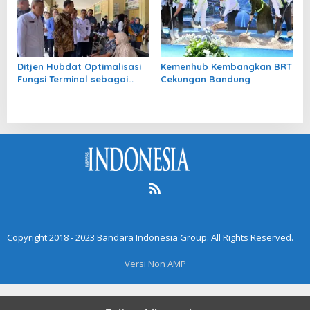
Ditjen Hubdat Optimalisasi
Kemenhub Kembangkan BRT
Fungsi Terminal sebagai
Cekungan Bandung
Simpul Transportasi yang
Aman dan Nyaman
Copyright 2018 - 2023 Bandara Indonesia Group. All Rights Reserved.
Versi Non AMP