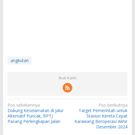
angkutan
Ikuti Kami
N
Pos sebelumnya
Pos berikutnya
Dukung Keselamatan di Jalur
Target Pemerintah untuk
a
Alternatif Puncak, BPTJ
Stasiun Kereta Cepat
v
Pasang Perlengkapan Jalan
Karawang Beroperasi Akhir
Desember 2024
i