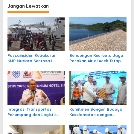
g
Jangan Lewatkan
a
s
i
p
o
s
Pascainsiden Kebakaran
Bendungan Keureuto Jaga
KMP Mutiara Sentosa II
Pasokan Air di Aceh Tetap
Dilakukan Audit Sistem
Aman saat Musim Kemarau
Manajemen Keselamatan
oleh Kemenhub
Integrasi Transportasi
Komitmen Bangun Budaya
Penumpang dan Logistik
Keselamatan dengan
Nasional Diperkuat RUU
Kemenhub Gencarkan
Sistranas
Kampanye Pelayaran