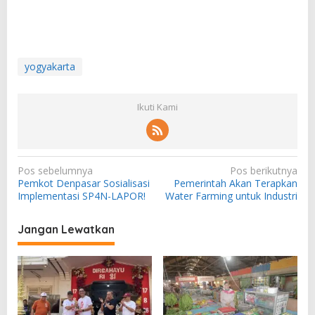
yogyakarta
Ikuti Kami
N
Pos sebelumnya
Pos berikutnya
Pemkot Denpasar Sosialisasi
Pemerintah Akan Terapkan
a
Implementasi SP4N-LAPOR!
Water Farming untuk Industri
v
i
Jangan Lewatkan
g
a
s
i