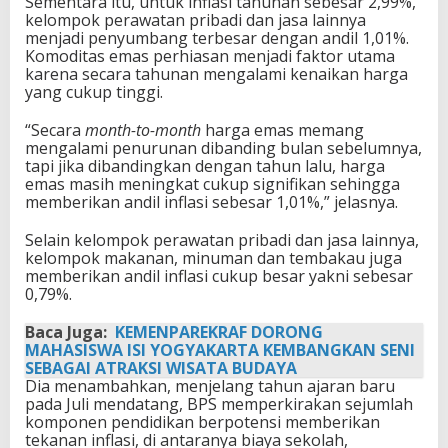
Sementara itu, untuk inflasi tahunan sebesar 2,99%,
kelompok perawatan pribadi dan jasa lainnya
menjadi penyumbang terbesar dengan andil 1,01%.
Komoditas emas perhiasan menjadi faktor utama
karena secara tahunan mengalami kenaikan harga
yang cukup tinggi.
“Secara
month-to-month
harga emas memang
mengalami penurunan dibanding bulan sebelumnya,
tapi jika dibandingkan dengan tahun lalu, harga
emas masih meningkat cukup signifikan sehingga
memberikan andil inflasi sebesar 1,01%,” jelasnya.
Selain kelompok perawatan pribadi dan jasa lainnya,
kelompok makanan, minuman dan tembakau juga
memberikan andil inflasi cukup besar yakni sebesar
0,79%.
Baca Juga:
KEMENPAREKRAF DORONG
MAHASISWA ISI YOGYAKARTA KEMBANGKAN SENI
SEBAGAI ATRAKSI WISATA BUDAYA
Dia menambahkan, menjelang tahun ajaran baru
pada Juli mendatang, BPS memperkirakan sejumlah
komponen pendidikan berpotensi memberikan
tekanan inflasi, di antaranya biaya sekolah,