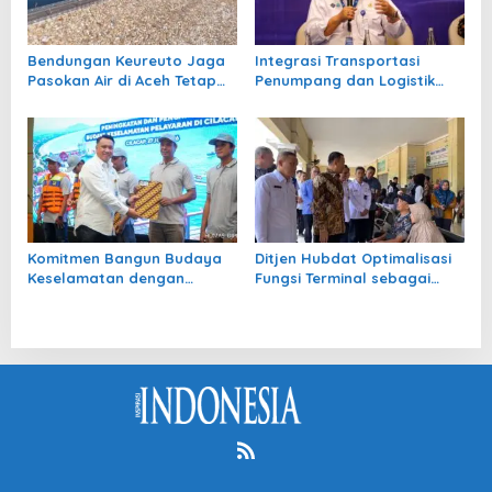
Bendungan Keureuto Jaga
Integrasi Transportasi
Pasokan Air di Aceh Tetap
Penumpang dan Logistik
Aman saat Musim Kemarau
Nasional Diperkuat RUU
Sistranas
Komitmen Bangun Budaya
Ditjen Hubdat Optimalisasi
Keselamatan dengan
Fungsi Terminal sebagai
Kemenhub Gencarkan
Simpul Transportasi yang
Kampanye Pelayaran
Aman dan Nyaman