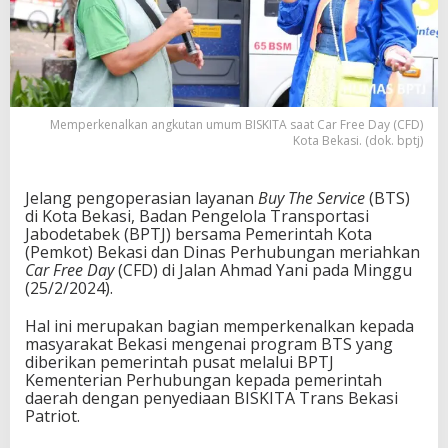
Memperkenalkan angkutan umum BISKITA saat Car Free Day (CFD)
Kota Bekasi. (dok. bptj)
Jelang pengoperasian layanan
Buy The Service
(BTS)
di Kota Bekasi, Badan Pengelola Transportasi
Jabodetabek (BPTJ) bersama Pemerintah Kota
(Pemkot) Bekasi dan Dinas Perhubungan meriahkan
Car Free Day
(CFD) di Jalan Ahmad Yani pada Minggu
(25/2/2024).
Hal ini merupakan bagian memperkenalkan kepada
masyarakat Bekasi mengenai program BTS yang
diberikan pemerintah pusat melalui BPTJ
Kementerian Perhubungan kepada pemerintah
daerah dengan penyediaan BISKITA Trans Bekasi
Patriot.