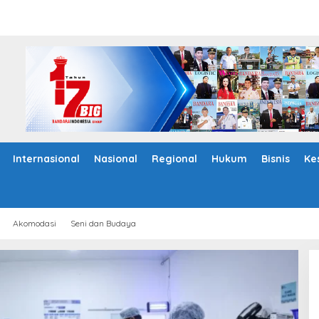
Internasional
Nasional
Regional
Hukum
Bisnis
Ke
Akomodasi
Seni dan Budaya