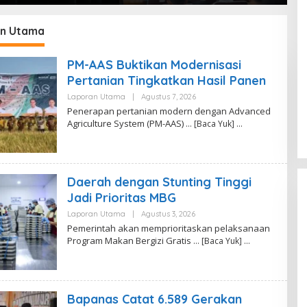
SDM
T
2
n Utama
PM-AAS Buktikan Modernisasi
Pertanian Tingkatkan Hasil Panen
Laporan Utama
|
Agustus 7, 2026
O
L
Penerapan pertanian modern dengan Advanced
E
Agriculture System (PM-AAS)
… [Baca Yuk]
H
R
E
D
A
K
Daerah dengan Stunting Tinggi
S
I
Jadi Prioritas MBG
Laporan Utama
|
Agustus 3, 2026
O
L
Pemerintah akan memprioritaskan pelaksanaan
E
Program Makan Bergizi Gratis
… [Baca Yuk]
H
K
A
N
A
F
Bapanas Catat 6.589 Gerakan
I