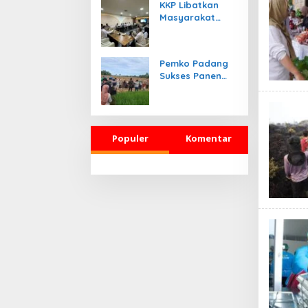
KKP Libatkan
Masyarakat
Adat Kelola
Ruang Laut
Pemko Padang
Sukses Panen
Jagung Pakan
Ternak
Populer
Komentar