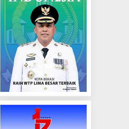
Laporan Utama
Bapanas Catat 6.589 Gerakan 
hingga Juli 2026
ustus 2, 2026
erkembangan Situasi dan
Pemkot Luncurkan Logo
enanganan Bencana di
HUT Ke-270 Kota Yogya