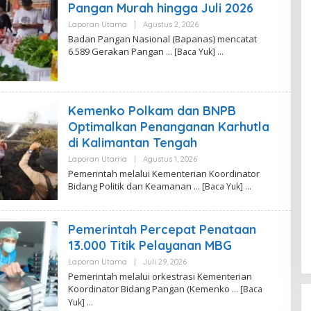
T
Pangan Murah hingga Juli 2026
R
I
Laporan Utama
|
Agustus 2, 2026
O
A
L
Badan Pangan Nasional (Bapanas) mencatat
E
6.589 Gerakan Pangan
… [Baca Yuk]
H
R
.
F
I
T
Kemenko Polkam dan BNPB
R
I
Optimalkan Penanganan Karhutla
A
di Kalimantan Tengah
N
A
Laporan Utama
|
Agustus 1, 2026
O
L
Pemerintah melalui Kementerian Koordinator
E
Bidang Politik dan Keamanan
… [Baca Yuk]
H
R
.
F
Pemerintah Percepat Penataan
I
T
13.000 Titik Pelayanan MBG
R
I
Laporan Utama
|
Juli 29, 2026
O
A
L
Pemerintah melalui orkestrasi Kementerian
N
E
A
Koordinator Bidang Pangan (Kemenko
… [Baca
H
R
Yuk]
E