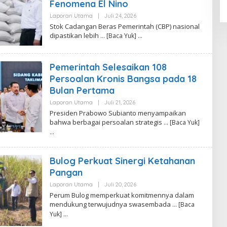
Fenomena El Nino
R
A
Laporan Utama
|
Juli 24, 2026
O
L
Stok Cadangan Beras Pemerintah (CBP) nasional
E
dipastikan lebih
… [Baca Yuk]
H
K
A
N
Pemerintah Selesaikan 108
A
F
Persoalan Kronis Bangsa pada 18
I
T
Bulan Pertama
R
I
Laporan Utama
|
Juli 21, 2026
O
A
L
Presiden Prabowo Subianto menyampaikan
E
bahwa berbagai persoalan strategis
… [Baca Yuk]
H
R
E
D
A
Bulog Perkuat Sinergi Ketahanan
K
S
Pangan
I
Laporan Utama
|
Juli 20, 2026
O
L
Perum Bulog memperkuat komitmennya dalam
E
mendukung terwujudnya swasembada
… [Baca
H
R
Yuk]
E
D