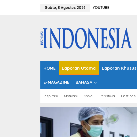
L
e
Sabtu, 8 Agustus 2026
YOUTUBE
w
a
t
i
k
e
k
o
n
t
HOME
Laporan Utama
Laporan Khusus
e
n
E-MAGAZINE
BAHASA
Inspirasi
Motivasi
Sosial
Peristiwa
Destinasi