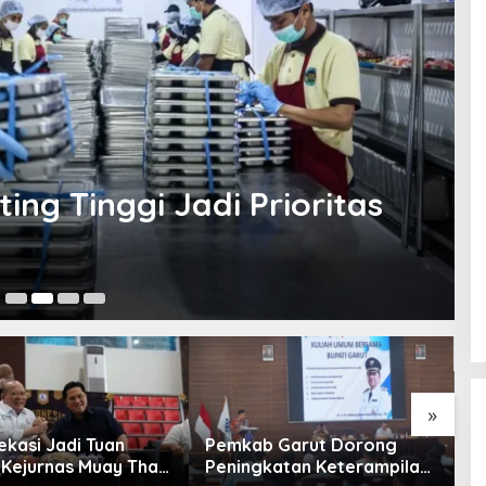
ng Tinggi Jadi Prioritas
Ag
»
ekasi Jadi Tuan
Pemkab Garut Dorong
P
Kejurnas Muay Thai
Peningkatan Keterampilan
P