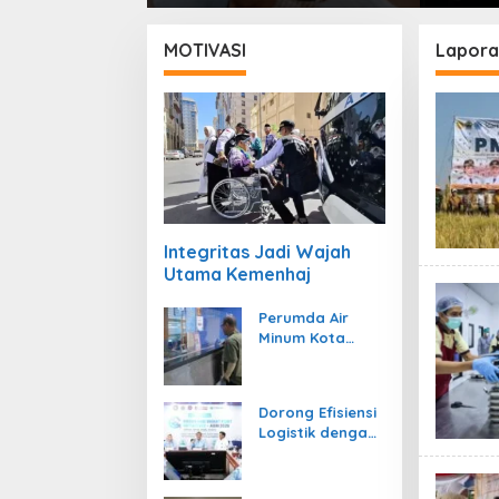
hingga 31 Oktober 2026
2026
MOTIVASI
Lapora
Integritas Jadi Wajah
Utama Kemenhaj
Perumda Air
Minum Kota
Padang Berikan
Diskon Khusus
Rp357.000
Dorong Efisiensi
Logistik dengan
Kemenhub
Dukung Penuh
GSPI ASRI 2026