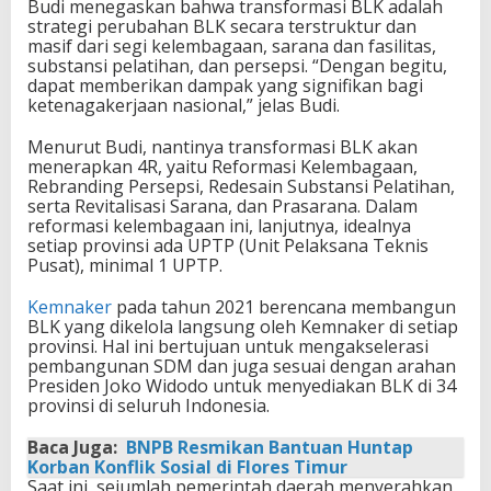
Budi menegaskan bahwa transformasi BLK adalah
strategi perubahan BLK secara terstruktur dan
masif dari segi kelembagaan, sarana dan fasilitas,
substansi pelatihan, dan persepsi. “Dengan begitu,
dapat memberikan dampak yang signifikan bagi
ketenagakerjaan nasional,” jelas Budi.
Menurut Budi, nantinya transformasi BLK akan
menerapkan 4R, yaitu Reformasi Kelembagaan,
Rebranding Persepsi, Redesain Substansi Pelatihan,
serta Revitalisasi Sarana, dan Prasarana. Dalam
reformasi kelembagaan ini, lanjutnya, idealnya
setiap provinsi ada UPTP (Unit Pelaksana Teknis
Pusat), minimal 1 UPTP.
Kemnaker
pada tahun 2021 berencana membangun
BLK yang dikelola langsung oleh Kemnaker di setiap
provinsi. Hal ini bertujuan untuk mengakselerasi
pembangunan SDM dan juga sesuai dengan arahan
Presiden Joko Widodo untuk menyediakan BLK di 34
provinsi di seluruh Indonesia.
Baca Juga:
BNPB Resmikan Bantuan Huntap
Korban Konflik Sosial di Flores Timur
Saat ini, sejumlah pemerintah daerah menyerahkan