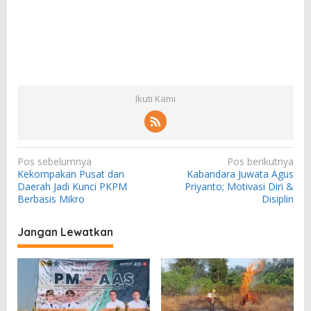
Ikuti Kami
N
Pos sebelumnya
Pos berikutnya
Kekompakan Pusat dan
Kabandara Juwata Agus
a
Daerah Jadi Kunci PKPM
Priyanto; Motivasi Diri &
v
Berbasis Mikro
Disiplin
i
Jangan Lewatkan
g
a
s
i