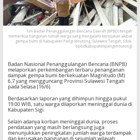
Tim Badan Penanggulangan Bencana Daerah (BPBD) tengah
memeriksa bangunan rumah warga yang mengalami kerusakan akibat
gempa bumi di Kabupaten Parigi Moutong, Sulawesi Tengah, (dok.
bpbdkabupatenparigimoutong)
Badan Nasional Penanggulangan Bencana (BNPB)
melaporkan perkembangan terbaru penanganan
dampak gempa bumi berkekuatan Magnitudo (M)
6,7 yang mengguncang Provinsi Sulawesi Tengah
pada Selasa (16/6).
Berdasarkan laporan yang dihimpun hingga pukul
19.00 WIB, satu warga dilaporkan meninggal dunia di
Kabupaten Sigi.
Selain adanya korban meninggal dunia, proses
pendataan yang masih berlangsung juga
menunjukkan peningkatan jumlah warga terdampak
dan kerusakan bangunan di sejumlah wilayah.