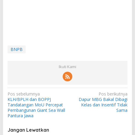
BNPB
Ikuti Kami
N
Pos sebelumnya
Pos berikutnya
KLH/BPLH dan BOPPJ
Dapur MBG Bakal Dibagi
a
Tandatangan MoU Percepat
Kelas dan Insentif Tidak
v
Pembangunan Giant Sea Wall
Sama
Pantura Jawa
i
g
Jangan Lewatkan