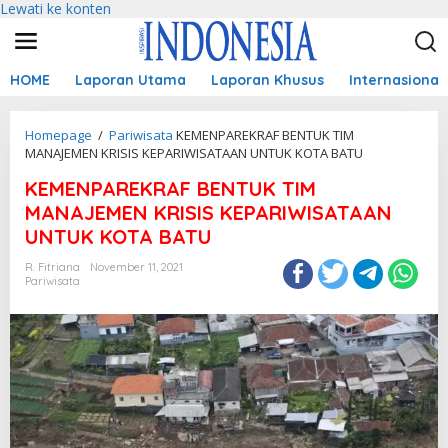
Lewati ke konten
HOME
Laporan Utama
Laporan Khusus
Internasional
Homepage
/
Pariwisata
KEMENPAREKRAF BENTUK TIM
MANAJEMEN KRISIS KEPARIWISATAAN UNTUK KOTA BATU
KEMENPAREKRAF BENTUK TIM
MANAJEMEN KRISIS KEPARIWISATAAN
UNTUK KOTA BATU
R. Fitriana
November 11, 2021
Pariwisata