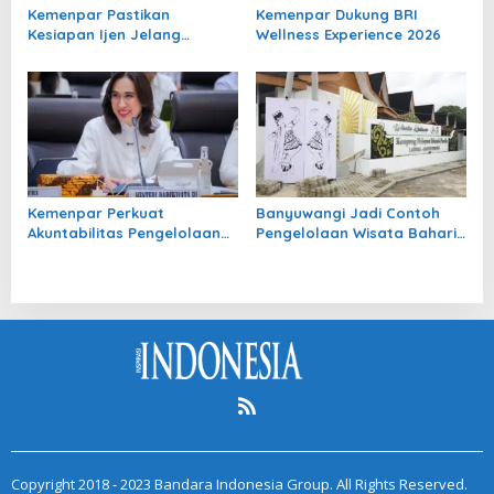
Kemenpar Pastikan
Kemenpar Dukung BRI
Kesiapan Ijen Jelang
Wellness Experience 2026
Revalidasi UNESCO Global
Geopark
Kemenpar Perkuat
Banyuwangi Jadi Contoh
Akuntabilitas Pengelolaan
Pengelolaan Wisata Bahari
APBN dan Akselerasi Kinerja
dalam ASEAN-ID Blue
Pariwisata
Copyright 2018 - 2023 Bandara Indonesia Group. All Rights Reserved.