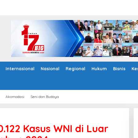
Internasional
Nasional
Regional
Hukum
Bisnis
Ke
Akomodasi
Seni dan Budaya
0.122 Kasus WNI di Luar