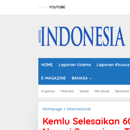
L
e
YOUTUBE
w
a
t
i
k
e
k
o
n
t
HOME
Laporan Utama
Laporan Khusus
e
n
E-MAGAZINE
BAHASA
Inspirasi
Motivasi
Sosial
Peristiwa
Destinasi
Homepage
/
Internasional
K
e
Kemlu Selesaikan 6
m
l
u