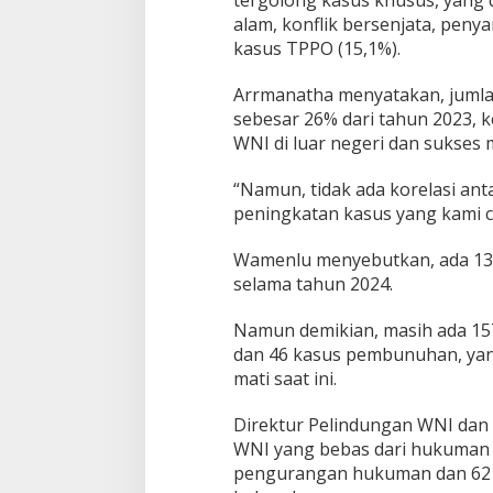
tergolong kasus khusus, yang 
n
alam, konflik bersenjata, penya
2
0
kasus TPPO (15,1%).
2
4
Arrmanatha menyatakan, jumlah
sebesar 26% dari tahun 2023, 
WNI di luar negeri dan sukses 
“Namun, tidak ada korelasi a
peningkatan kasus yang kami ca
Wamenlu menyebutkan, ada 137 
selama tahun 2024.
Namun demikian, masih ada 157 
dan 46 kasus pembunuhan, yan
mati saat ini.
Direktur Pelindungan WNI dan
WNI yang bebas dari hukuman 
pengurangan hukuman dan 62 