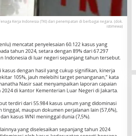
Tenaga Kerja Indonesia (TKI) dari penempatan di berbagai negara. (dok.
istimewa)
nlu) mencatat penyelesaian 60.122 kasus yang
pada tahun 2024, setara dengan 89% dari 67.297
n Indonesia di luar negeri sepanjang tahun tersebut.
 kasus dengan hasil yang cukup signifikan, kinerja
itar 105%, jauh melebihi target penanganan,” kata
rmanatha Nasir saat menyampaikan laporan capaian
2024 di kantor Kementerian Luar Negeri di Jakarta.
t terdiri dari 55.984 kasus umum yang didominasi
n tinggal, maupun dokumen perjalanan lain (57,6%),
 dan kasus WNI meninggal dunia (7,5%).
 lainnya yang diselesaikan sepanjang tahun 2024