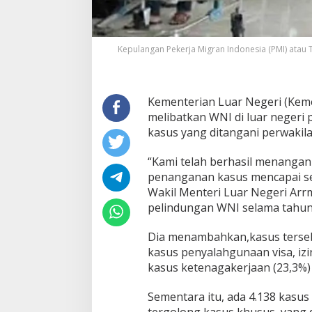
d
i
L
u
Kepulangan Pekerja Migran Indonesia (PMI) atau 
a
r
N
e
Kementerian Luar Negeri (Keme
g
e
melibatkan WNI di luar negeri 
r
kasus yang ditangani perwakila
i
S
“Kami telah berhasil menangani
e
penanganan kasus mencapai sek
p
a
Wakil Menteri Luar Negeri Ar
n
pelindungan WNI selama tahun 
j
a
Dia menambahkan,kasus tersebu
n
kasus penyalahgunaan visa, izi
g
T
kasus ketenagakerjaan (23,3%)
a
h
Sementara itu, ada 4.138 kasus
u