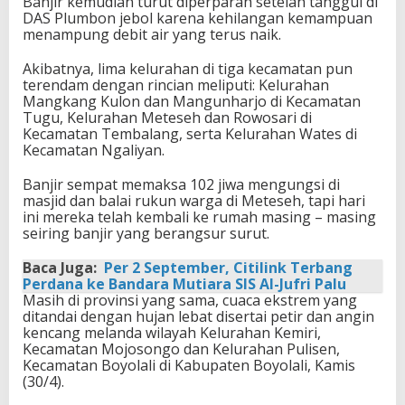
Banjir kemudian turut diperparah setelah tanggul di
DAS Plumbon jebol karena kehilangan kemampuan
menampung debit air yang terus naik.
Akibatnya, lima kelurahan di tiga kecamatan pun
terendam dengan rincian meliputi: Kelurahan
Mangkang Kulon dan Mangunharjo di Kecamatan
Tugu, Kelurahan Meteseh dan Rowosari di
Kecamatan Tembalang, serta Kelurahan Wates di
Kecamatan Ngaliyan.
Banjir sempat memaksa 102 jiwa mengungsi di
masjid dan balai rukun warga di Meteseh, tapi hari
ini mereka telah kembali ke rumah masing – masing
seiring banjir yang berangsur surut.
Baca Juga:
Per 2 September, Citilink Terbang
Perdana ke Bandara Mutiara SIS Al-Jufri Palu
Masih di provinsi yang sama, cuaca ekstrem yang
ditandai dengan hujan lebat disertai petir dan angin
kencang melanda wilayah Kelurahan Kemiri,
Kecamatan Mojosongo dan Kelurahan Pulisen,
Kecamatan Boyolali di Kabupaten Boyolali, Kamis
(30/4).