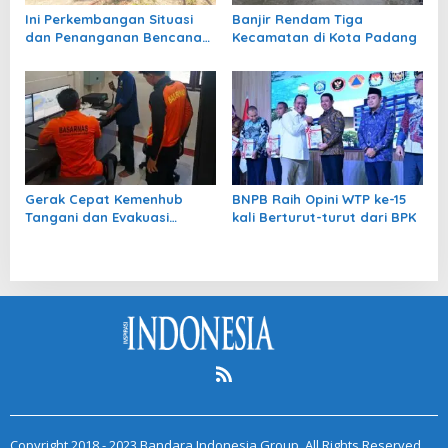
Ini Perkembangan Situasi
Banjir Rendam Tiga
dan Penanganan Bencana
Kecamatan di Kota Padang
di Tanah Air pada 4 Agustus
2026
Gerak Cepat Kemenhub
BNPB Raih Opini WTP ke-15
Tangani dan Evakuasi
kali Berturut-turut dari BPK
Penumpang KM Mutiara
Sentosa II
Copyright 2018 - 2023 Bandara Indonesia Group. All Rights Reserved.