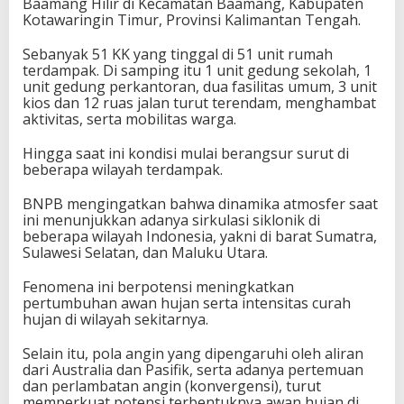
Baamang Hilir di Kecamatan Baamang, Kabupaten
Kotawaringin Timur, Provinsi Kalimantan Tengah.
Sebanyak 51 KK yang tinggal di 51 unit rumah
terdampak. Di samping itu 1 unit gedung sekolah, 1
unit gedung perkantoran, dua fasilitas umum, 3 unit
kios dan 12 ruas jalan turut terendam, menghambat
aktivitas, serta mobilitas warga.
Hingga saat ini kondisi mulai berangsur surut di
beberapa wilayah terdampak.
BNPB mengingatkan bahwa dinamika atmosfer saat
ini menunjukkan adanya sirkulasi siklonik di
beberapa wilayah Indonesia, yakni di barat Sumatra,
Sulawesi Selatan, dan Maluku Utara.
Fenomena ini berpotensi meningkatkan
pertumbuhan awan hujan serta intensitas curah
hujan di wilayah sekitarnya.
Selain itu, pola angin yang dipengaruhi oleh aliran
dari Australia dan Pasifik, serta adanya pertemuan
dan perlambatan angin (konvergensi), turut
memperkuat potensi terbentuknya awan hujan di