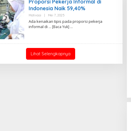
Proporsi Pekerja Informal di
Indonesia Naik 59,40%
Motivasi
|
Mei 7, 2025
O
L
Ada kenaikan tipis pada proporsi pekerja
E
informal di
… [Baca Yuk]
H
R
.
F
I
T
R
Lihat Selengkapnya
I
A
N
A