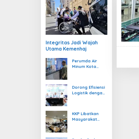
Integritas Jadi Wajah
Utama Kemenhaj
Perumda Air
Minum Kota
Padang Berikan
Diskon Khusus
Rp357.000
Dorong Efisiensi
Logistik dengan
Kemenhub
Dukung Penuh
GSPI ASRI 2026
KKP Libatkan
Masyarakat
Adat Kelola
Ruang Laut