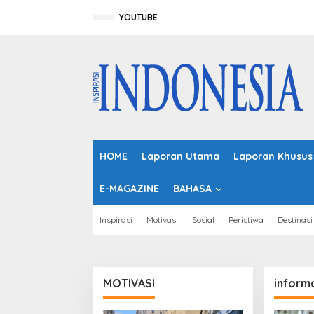
L
e
YOUTUBE
w
a
t
i
k
e
k
o
n
t
HOME
Laporan Utama
Laporan Khusus
e
n
E-MAGAZINE
BAHASA
Inspirasi
Motivasi
Sosial
Peristiwa
Destinasi
MOTIVASI
inform