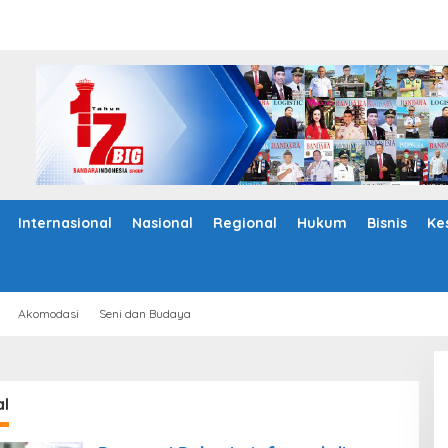
Internasional
Nasional
Regional
Hukum
Bisnis
Ke
Akomodasi
Seni dan Budaya
al