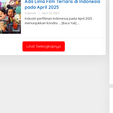
Ada Lima Film Terlaris di Indonesia
pada April 2025
Inspirasi
|
April 26, 2025
O
L
Industri perfilman Indonesia pada April 2025
E
menunjukkan kondisi
… [Baca Yuk]
H
R
.
F
I
T
R
Lihat Selengkapnya
I
A
N
A