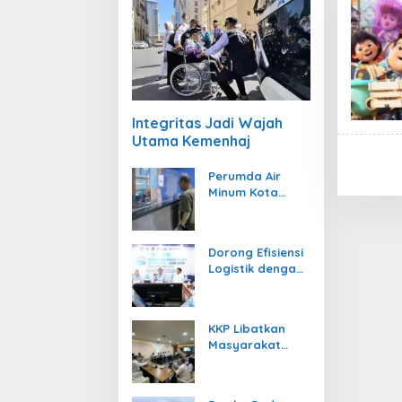
Integritas Jadi Wajah
Utama Kemenhaj
Perumda Air
Minum Kota
Padang Berikan
Diskon Khusus
Rp357.000
Dorong Efisiensi
Logistik dengan
Kemenhub
Dukung Penuh
GSPI ASRI 2026
KKP Libatkan
Masyarakat
Adat Kelola
Ruang Laut