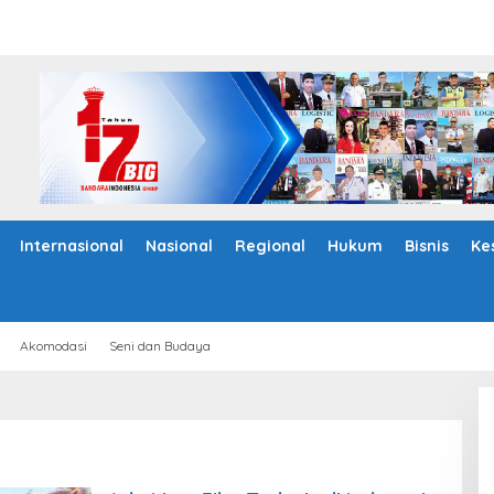
Internasional
Nasional
Regional
Hukum
Bisnis
Ke
Akomodasi
Seni dan Budaya