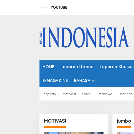
L
e
YOUTUBE
w
a
t
i
k
e
k
o
n
t
HOME
Laporan Utama
Laporan Khusus
e
n
E-MAGAZINE
BAHASA
Inspirasi
Motivasi
Sosial
Peristiwa
Destinasi
MOTIVASI
jumbo