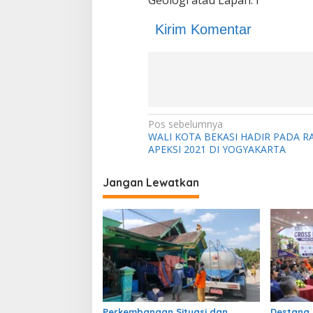
Kirim Komentar
N
Pos sebelumnya
WALI KOTA BEKASI HADIR PADA R
a
APEKSI 2021 DI YOGYAKARTA
v
i
Jangan Lewatkan
g
a
s
i
p
o
Perkembangan Situasi dan
Destana 