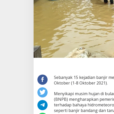
P
S
I
A
G
A
A
N
M
I
N
I
M
A
L
K
A
Sebanyak 15 kejadian banjir m
N
Oktober (1-8 Oktober 2021).
D
A
M
Menyikapi musim hujan di bul
P
(BNPB) mengharapkan pemerin
A
terhadap bahaya hidrometeorolo
K
seperti banjir bandang dan tan
B