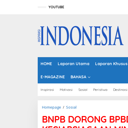
L
e
YOUTUBE
w
a
t
i
k
e
k
o
n
t
HOME
Laporan Utama
Laporan Khusus
e
n
E-MAGAZINE
BAHASA
Inspirasi
Motivasi
Sosial
Peristiwa
Destinasi
Homepage
/
Sosial
B
N
BNPB DORONG BPB
P
B
D