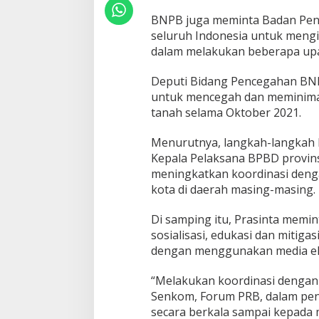
E
N
BNPB juga meminta Badan Pena
C
seluruh Indonesia untuk mengi
A
dalam melakukan beberapa upa
N
A
Deputi Bidang Pencegahan BN
untuk mencegah dan meminima
tanah selama Oktober 2021.
Menurutnya, langkah-langkah 
Kepala Pelaksana BPBD provins
meningkatkan koordinasi deng
kota di daerah masing-masing.
Di samping itu, Prasinta memi
sosialisasi, edukasi dan mitig
dengan menggunakan media elek
“Melakukan koordinasi dengan l
Senkom, Forum PRB, dalam peny
secara berkala sampai kepada 