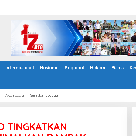
Internasional
Nasional
Regional
Hukum
Bisnis
Ke
Akomodasi
Seni dan Budaya
D TINGKATKAN