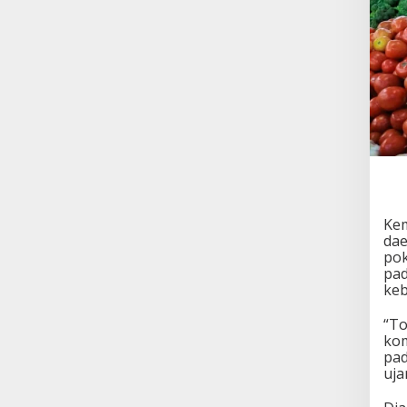
Kem
dae
pok
pad
keb
“To
kom
pad
uja