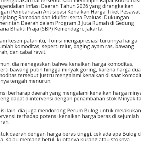
 mengatakan hal tersebut saat memimpin Rapat Koordinasi
gendalian Inflasi Daerah Tahun 2026 yang dirangkaikan
gan Pembahasan Antisipasi Kenaikan Harga Tiket Pesawat
jelang Ramadan dan Idulfitri serta Evaluasi Dukungan
erintah Daerah dalam Program 3 Juta Rumah di Gedung
ana Bhakti Praja (SBP) Kemendagri, Jakarta.
am kesempatan itu, Tomsi mengapresiasi turunnya harga
umlah komoditas, seperti telur, daging ayam ras, bawang
ah, dan cabai rawit.
un, dia menegaskan bahwa kenaikan harga komoditas,
erti bawang putih hingga minyak goring, karena harga dua
oditas tersebut justru mengalami kenaikan di saat komodi
nnya tengah menurun.
si berharap daerah yang mengalami kenaikan harga miny
eng dapat diintervensi dengan penambahan stok Minyakita
sisi lain, dia juga mendorong Perum Bulog untuk melakukan
ervensi terhadap potensi kenaikan harga beras di sejumlah
rah.
tuk daerah dengan harga beras tinggi, cek ada apa Bulog d
a. Kalau memang betul, kuotanya kurang atau stoknya