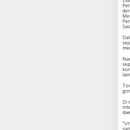
Dia
Pen
den
Men
Pem
Sas
Dal
sej
mer
Nam
sep
kom
lai
Tom
gor
Di 
int
dae
“Un
san