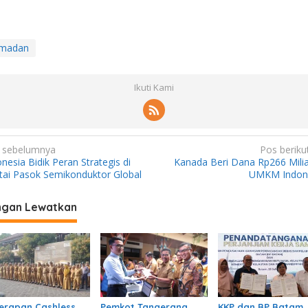
amadan
Ikuti Kami
 sebelumnya
Pos beriku
nesia Bidik Peran Strategis di
Kanada Beri Dana Rp266 Milia
tai Pasok Semikonduktor Global
UMKM Indon
ngan Lewatkan
erapan Cashless
Pemkot Tangerang
KKP dan BP Batam