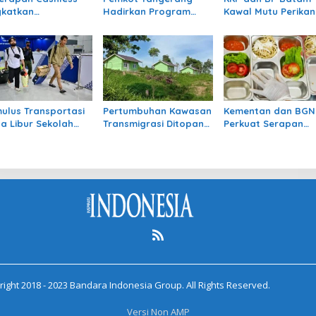
gkatkan
Hadirkan Program
Kawal Mutu Perika
nsparansi dan
Keringanan Bayar
di Zona Perdagan
ntabilitas
Pajak Daerah
Bebas
angan Daerah
ut
mulus Transportasi
Pertumbuhan Kawasan
Kementan dan BGN
a Libur Sekolah
Transmigrasi Ditopang
Perkuat Serapan
at Respons Positif
SDM dan Iptek
Pertanian untuk M
yarakat
ight 2018 - 2023 Bandara Indonesia Group. All Rights Reserved.
Versi Non AMP