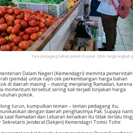
Para pedagang bahan pokok di pasar. (dok. tangerangkab.g
enterian Dalam Negeri (Kemendagri) meminta pemerintah
rah (pemda) untuk rajin cek perkembangan harga bahan
ok di daerah masing – masing menjelang Ramadan, karena
a momentum tersebut sering kali terjadi lonjakan harga
utuhan pokok.
long turun, kumpulkan teman – teman pedagang itu,
unikasikan dengan daerah penghasilnya Pak. Supaya nant
a saat Ramadan dan Lebaran kenaikan itu tidak terlalu tingg
r Sekretaris Jenderal (Sekjen) Kemendagri Tomsi Tohir.