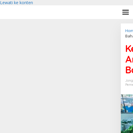
Lewati ke konten
Hom
Bah
K
A
B
Jong
Peme