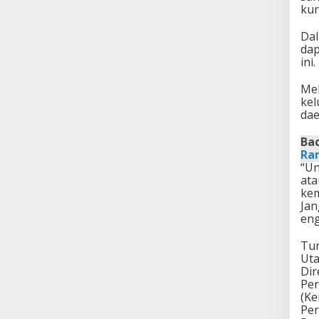
kur
Dal
dap
ini.
Mel
kel
dae
Bac
Ram
“Un
ata
kem
Jan
eng
Tur
Uta
Dir
Pe
(Ke
Pe