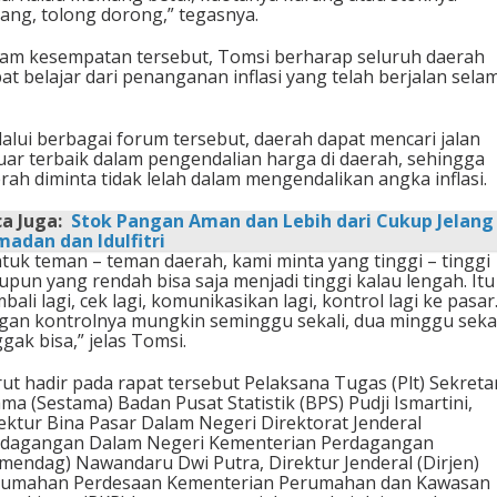
ang, tolong dorong,” tegasnya.
am kesempatan tersebut, Tomsi berharap seluruh daerah
at belajar dari penanganan inflasi yang telah berjalan sela
alui berbagai forum tersebut, daerah dapat mencari jalan
uar terbaik dalam pengendalian harga di daerah, sehingga
rah diminta tidak lelah dalam mengendalikan angka inflasi.
a Juga:
Stok Pangan Aman dan Lebih dari Cukup Jelang
adan dan Idulfitri
tuk teman – teman daerah, kami minta yang tinggi – tinggi
upun yang rendah bisa saja menjadi tinggi kalau lengah. Itu
bali lagi, cek lagi, komunikasikan lagi, kontrol lagi ke pasar
gan kontrolnya mungkin seminggu sekali, dua minggu sekal
gak bisa,” jelas Tomsi.
ut hadir pada rapat tersebut Pelaksana Tugas (Plt) Sekreta
ma (Sestama) Badan Pusat Statistik (BPS) Pudji Ismartini,
ektur Bina Pasar Dalam Negeri Direktorat Jenderal
rdagangan Dalam Negeri Kementerian Perdagangan
mendag) Nawandaru Dwi Putra, Direktur Jenderal (Dirjen)
rumahan Perdesaan Kementerian Perumahan dan Kawasan