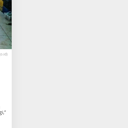
o.id)
i
i,”