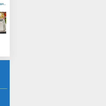
nan
gan
BG