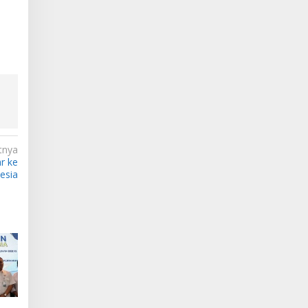
tnya
r ke
esia