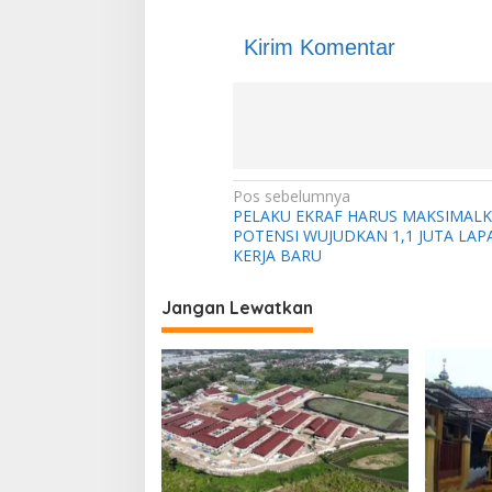
Kirim Komentar
N
Pos sebelumnya
PELAKU EKRAF HARUS MAKSIMAL
a
POTENSI WUJUDKAN 1,1 JUTA LA
v
KERJA BARU
i
Jangan Lewatkan
g
a
s
i
p
o