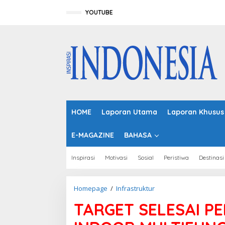
L
e
YOUTUBE
w
a
t
i
k
e
k
o
n
t
HOME
Laporan Utama
Laporan Khusus
e
n
E-MAGAZINE
BAHASA
Inspirasi
Motivasi
Sosial
Peristiwa
Destinasi
Homepage
/
Infrastruktur
T
A
TARGET SELESAI 
R
G
E