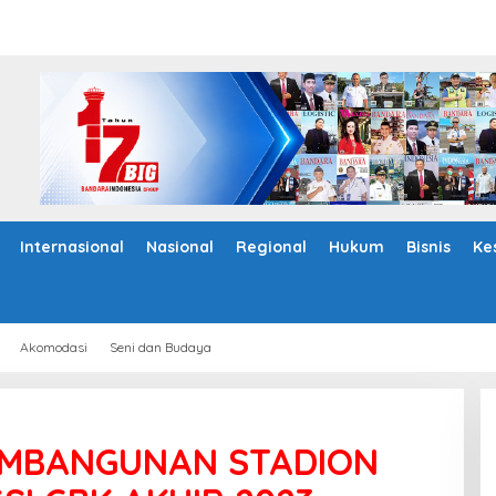
Internasional
Nasional
Regional
Hukum
Bisnis
Ke
Akomodasi
Seni dan Budaya
PEMBANGUNAN STADION