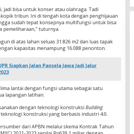
 jadi bisa untuk konser atau olahraga. Tadi
kopik tribun. Ini di tengah kota dengan penghijauan
ingga sudah tepat konsepnya multifungsi untuk bisa
a pemeliharaan,” tuturnya.
gun di atas lahan seluas 31.826 m2 dan luas tapak
engan kapasitas menampung 16.088 penonton.
R Siapkan Jalan Pansela Jawa Jadi Jalur
2023
 lima lantai dengan fungsi utama sebagai satu
a lapangan latihan.
ksanakan dengan teknologi konstruksi
Building
teknologi konstruksi yang berbasis industri 4.0.
sumber dari APBN melalui skema Kontrak Tahun
MYC) 2021-2023 senilai Rp639,1 miliar dengan