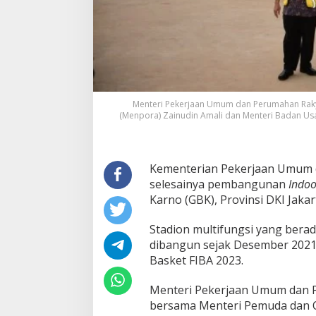
O
N
I
N
D
O
O
R
M
Menteri Pekerjaan Umum dan Perumahan Raky
U
(Menpora) Zainudin Amali dan Menteri Badan Usa
L
T
I
F
Kementerian Pekerjaan Umum 
U
selesainya pembangunan
Indoo
N
Karno (GBK), Provinsi DKI Jakar
G
S
Stadion multifungsi yang berada
I
G
dibangun sejak Desember 2021
B
Basket FIBA 2023.
K
A
Menteri Pekerjaan Umum dan 
K
bersama Menteri Pemuda dan O
H