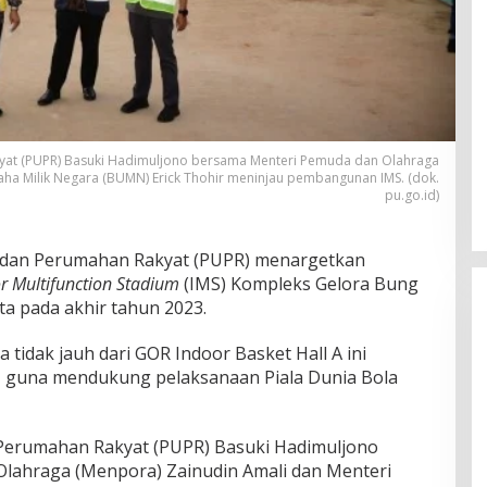
at (PUPR) Basuki Hadimuljono bersama Menteri Pemuda dan Olahraga
ha Milik Negara (BUMN) Erick Thohir meninjau pembangunan IMS. (dok.
pu.go.id)
dan Perumahan Rakyat (PUPR) menargetkan
r Multifunction Stadium
(IMS) Kompleks Gelora Bung
ta pada akhir tahun 2023.
 tidak jauh dari GOR Indoor Basket Hall A ini
 guna mendukung pelaksanaan Piala Dunia Bola
Perumahan Rakyat (PUPR) Basuki Hadimuljono
lahraga (Menpora) Zainudin Amali dan Menteri