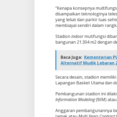
“Kenapa konsepnya multifungsi,
disampaikan teknologinya teles
yang lebat dan parkir luas seh
membiayai sendiri dalam rangk
Stadion
indoor
mutifungsi diban
bangunan 21.304 m2 dengan d
Baca Juga:
Kementerian PUP
Alternatif Mudik Lebaran 
Secara desain, stadion memiliki
Lapangan Basket Utama dan du
Pembangunan stadion ini dila
Information Modeling
(BIM) atau 
Anggaran pembangunannya ber
Jamak atau
Multi Years Contract
(