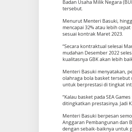
I
Badan Usaha Milik Negara (B
R
tersebut.
2
0
Menurut Menteri Basuki, hingga
2
mencapai 32% atau lebih cepat
3
sesuai kontrak Maret 2023.
“Secara kontraktual selesai Ma
mudahan Desember 2022 selesa
kualitasnya GBK akan lebih baik 
Menteri Basuki menyatakan, p
olahraga bola basket tersebut
untuk berprestasi di tingkat in
“Kalau basket pada SEA Games su
ditingkatkan prestasinya. Jadi K
Menteri Basuki berpesan semo
Anggaran Pembangunan dan Bel
dengan sebaik-baiknya untuk p