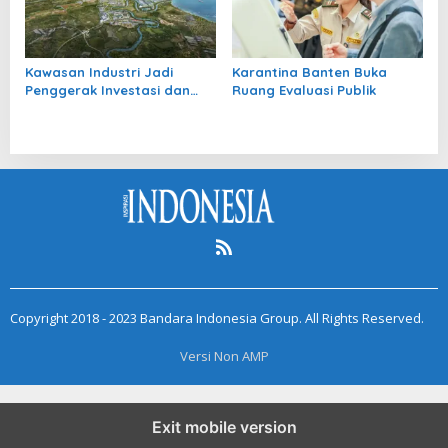
Kawasan Industri Jadi
Karantina Banten Buka
Penggerak Investasi dan
Ruang Evaluasi Publik
Pertumbuhan Ekonomi
Nasional
Copyright 2018 - 2023 Bandara Indonesia Group. All Rights Reserved.
Versi Non AMP
Exit mobile version