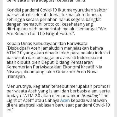
berwisata di era adaptasi kebiasan baru.
Kondisi pandemi Covid-19 ikut menyurutkan sektor
pariwisata di seluruh dunia, termasuk Indonesia,
sehingga secara perlahan harus segera bangkit
dengan mematuhi protokol kesehatan yang
ditetapkan oleh pemerintah melalui semangat “We
Are Reborn for The Bright Future”.
Kepala Dinas Kebudayaan dan Pariwisata
(Disbudpar) Aceh Jamaluddin menjelaskan bahwa
ATM 2.0 yang akan dihadiri oleh para pelaku industri
pariwisata dari berbagai provinsi di Indonesia ini
akan dibuka oleh Deputi Bidang Pemasaran
Kementerian Pariwisata dan Ekonomi Kreatif Nia
Niscaya, didampingi oleh Gubernur Aceh Nova
Iriansyah.
Menurutnya, kegiatan tersebut merupakan promosi
pariwisata Aceh yang Islami dan berbasis alam, serta
budaya. “ATM 2.0 akan memantapkan
branding
“The
Light of Aceh” atau Cahaya
Aceh
kepada wisatawan
di era adaptasi kebiasan baru saat pandemi Covid-19
ini.”