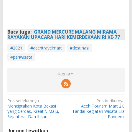
Baca Juga:
GRAND MERCURE MALANG MIRAMA
RAYAKAN UPACARA HARI KEMERDEKAAN RI KE-77
#2021
#acehtravelmart
#destinasi
#pariwisata
Ikuti Kami
N
Pos sebelumnya
Pos berikutnya
Menciptakan Kota Bekasi
Aceh Tourism Mart 2.0
a
yang Cerdas, Kreatif, Maju,
Tandai Kegiatan Wisata Era
v
Sejahtera, Dan Ihsan
Pandemi
i
Jangan Lewatkan