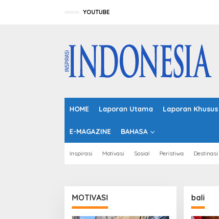
L
e
YOUTUBE
w
a
t
i
k
e
k
o
n
t
HOME
Laporan Utama
Laporan Khusus
e
n
E-MAGAZINE
BAHASA
Inspirasi
Motivasi
Sosial
Peristiwa
Destinasi
MOTIVASI
bali