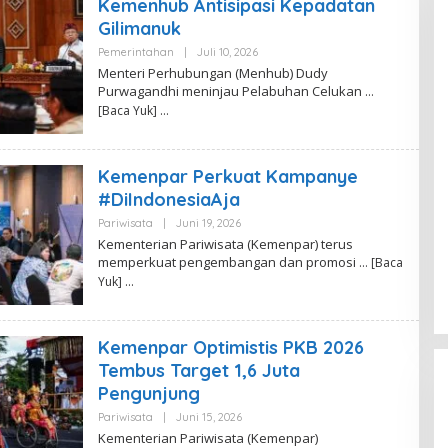
Kemenhub Antisipasi Kepadatan
Gilimanuk
Pemerintahan
|
Juli 10, 2026
O
L
Menteri Perhubungan (Menhub) Dudy
E
Purwagandhi meninjau Pelabuhan Celukan
…
H
P
[Baca Yuk]
U
T
I
N
Kemenpar Perkuat Kampanye
A
D
#DiIndonesiaAja
I
R
Pariwisata
|
Juni 19, 2026
O
A
L
Kementerian Pariwisata (Kemenpar) terus
E
memperkuat pengembangan dan promosi
… [Baca
H
P
Yuk]
U
T
I
N
Kemenpar Optimistis PKB 2026
A
D
Tembus Target 1,6 Juta
I
Pengunjung
R
A
Pariwisata
|
Juni 15, 2026
O
L
Kementerian Pariwisata (Kemenpar)
E