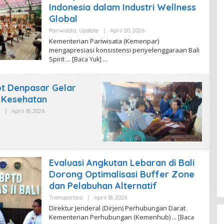
F
Indonesia dalam Industri Wellness
I
T
Global
R
I
Pariwisata
,
Update
|
April 20, 2026
O
A
L
Kementerian Pariwisata (Kemenpar)
E
mengapresiasi konsistensi penyelenggaraan Bali
H
Spirit
… [Baca Yuk]
P
U
T
I
t Denpasar Gelar
N
A
 Kesehatan
D
I
|
April 18, 2026
O
R
L
A
E
H
R
E
D
A
Evaluasi Angkutan Lebaran di Bali
K
Dorong Optimalisasi Buffer Zone
S
I
dan Pelabuhan Alternatif
Transportasi
|
April 18, 2026
O
L
Direktur Jenderal (Dirjen) Perhubungan Darat
E
Kementerian Perhubungan (Kemenhub)
… [Baca
H