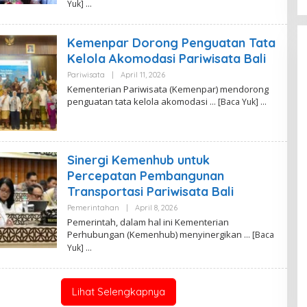
R
Yuk]
.
F
I
Kemenpar Dorong Penguatan Tata
T
R
Kelola Akomodasi Pariwisata Bali
I
A
Pariwisata
|
April 11, 2026
O
N
L
Kementerian Pariwisata (Kemenpar) mendorong
A
E
penguatan tata kelola akomodasi
… [Baca Yuk]
H
R
.
F
I
T
Sinergi Kemenhub untuk
R
I
Percepatan Pembangunan
A
Transportasi Pariwisata Bali
N
A
Pemerintahan
|
April 8, 2026
O
L
Pemerintah, dalam hal ini Kementerian
E
Perhubungan (Kemenhub) menyinergikan
… [Baca
H
R
Yuk]
E
D
A
K
Lihat Selengkapnya
S
I