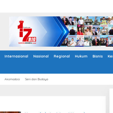
Internasional
Nasional
Regional
Hukum
Bisnis
Ke
Akomodasi
Seni dan Budaya