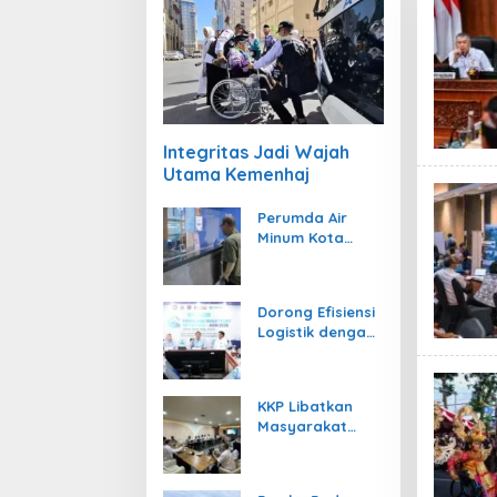
Integritas Jadi Wajah
Utama Kemenhaj
Perumda Air
Minum Kota
Padang Berikan
Diskon Khusus
Rp357.000
Dorong Efisiensi
Logistik dengan
Kemenhub
Dukung Penuh
GSPI ASRI 2026
KKP Libatkan
Masyarakat
Adat Kelola
Ruang Laut