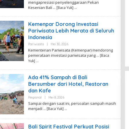
mengapresiasi penyelenggaraan Pekan
H
Kesenian Bali
… [Baca Yuk]
P
U
T
I
Kemenpar Dorong Investasi
N
A
Pariwisata Lebih Merata di Seluruh
D
I
Indonesia
R
A
Pariwisata
|
Mei 30, 2026
O
L
Kementerian Pariwisata (Kemenpar) mendorong
E
pemerataan investasi pariwisata yang
… [Baca
H
P
Yuk]
U
T
I
Ada 41% Sampah di Bali
N
A
Bersumber dari Hotel, Restoran
D
I
dan Kafe
R
A
Regional
|
Mei 8, 2026
O
L
Sampai dengan saat ini, persoalan sampah masih
E
menjadi
… [Baca Yuk]
H
K
A
N
Bali Spirit Festival Perkuat Posisi
A